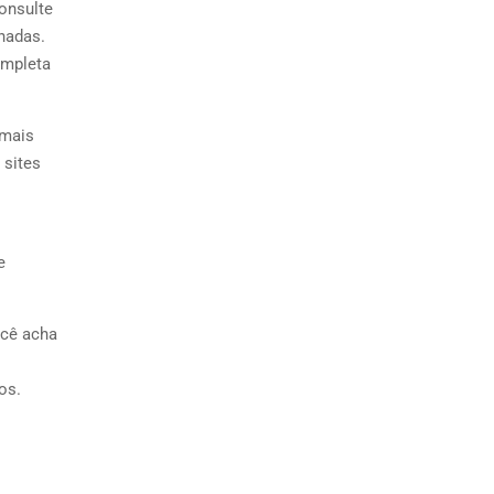
onsulte
hadas.
ompleta
 mais
 sites
e
ocê acha
os.