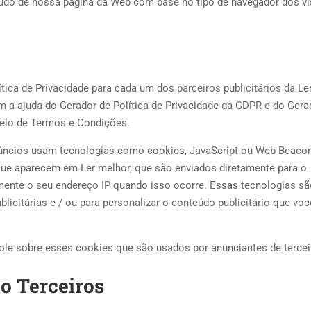
eúdo de nossa página da Web com base no tipo de navegador dos vi
ítica de Privacidade para cada um dos parceiros publicitários da Le
om a ajuda do Gerador de Política de Privacidade da GDPR e do Gera
delo de Termos e Condições.
anúncios usam tecnologias como cookies, JavaScript ou Web Beaco
 que aparecem em Ler melhor, que são enviados diretamente para o
ente o seu endereço IP quando isso ocorre. Essas tecnologias sã
icitárias e / ou para personalizar o conteúdo publicitário que voc
le sobre esses cookies que são usados ​​por anunciantes de tercei
do Terceiros