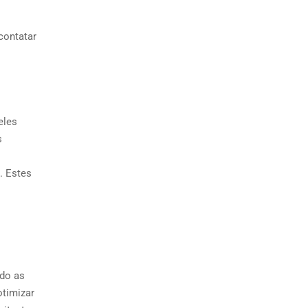
contatar
eles
s
. Estes
ndo as
otimizar