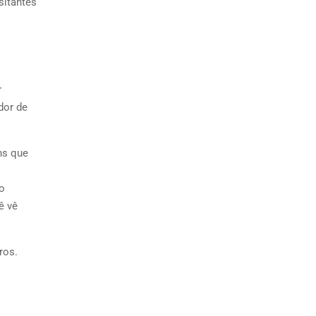
sitantes
r
dor de
ns que
o
ê vê
ros.