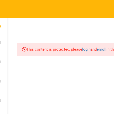
9
INÍCIO
ESTUDO DE CASO
MATE
This content is protected, please
login
and
enroll
in t