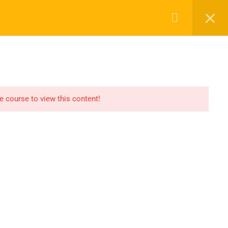
RIAIS
DEPOIMENTOS
FALE CONOSCO
Política de Privacidade
Termos de Uso
he course to view this content!