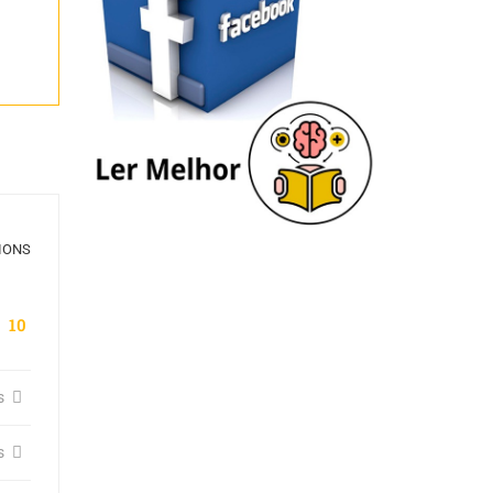
IONS
10
s
s