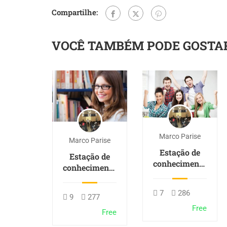
Compartilhe:
VOCÊ TAMBÉM PODE GOSTA
Marco Parise
Marco Parise
Estação de
Estação de
conhecimento
conhecimento
– 3
– 1
7
286
9
277
Free
Free