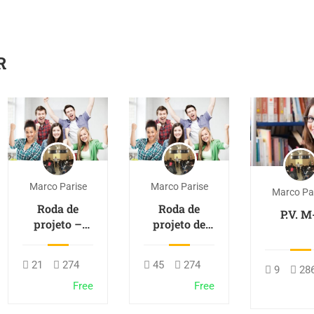
R
Marco Parise
Marco Parise
Marco Pa
Roda de
Roda de
P.V. M
projeto –
projeto de
Tecnologia
Vida
21
274
45
274
9
28
Free
Free