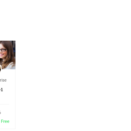
rise
-1
6
Free