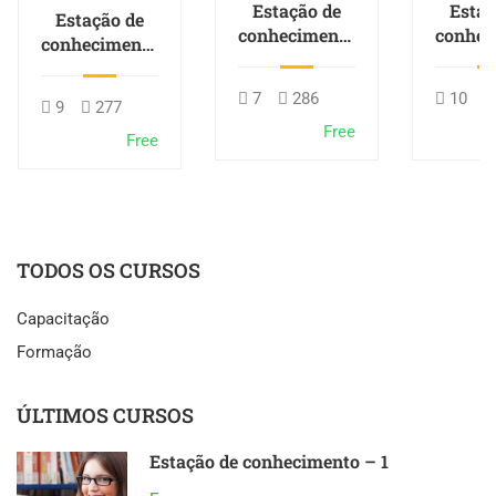
Estação de
Estaç
Estação de
conhecimento
conhec
conhecimento
– 3
-
– 1
7
286
10
9
277
Free
R
Free
TODOS OS CURSOS
Capacitação
Formação
ÚLTIMOS CURSOS
Estação de conhecimento – 1