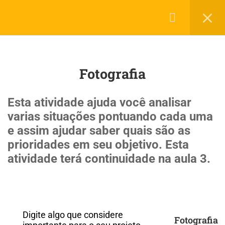
Login
45
Roda de Projetos
LerMais Todos Direito Reservados 2019 © por
Infotech.
Fotografia
Política de Privacidade
Termos de Uso
Planejamento para ingressar na
Universidade
Esta atividade ajuda você analisar
20 Minutes
varias situações pontuando cada uma
e assim ajudar saber quais são as
Alimentação
prioridades em seu objetivo. Esta
atividade terá continuidade na aula 3.
Alimentação e cura pelas plantas
Artes
Atividade física e saúde
Digite algo que considere
Fotografia