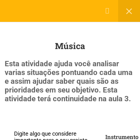
Login
45
Roda de Projetos
LerMais Todos Direito Reservados 2019 © por
Infotech.
Música
Política de Privacidade
Termos de Uso
Planejamento para ingressar na
Universidade
Esta atividade ajuda você analisar
20 Minutes
varias situações pontuando cada uma
e assim ajudar saber quais são as
Alimentação
prioridades em seu objetivo. Esta
atividade terá continuidade na aula 3.
Alimentação e cura pelas plantas
Artes
Atividade física e saúde
Digite algo que considere
Instrumento