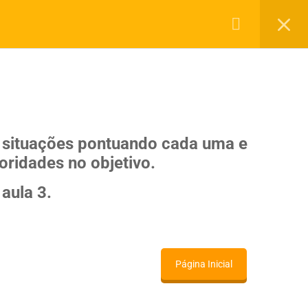
RIAIS
DEPOIMENTOS
FALE CONOSCO
Política de Privacidade
Termos de Uso
as situações pontuando cada uma e
oridades no objetivo.
 aula 3.
Página Inicial