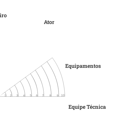
iro
Ator
Equipamentos
10
6
9
4
2 
3
5
8
7
1
Equipe Técnica