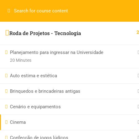
Login
2
Roda de Projetos - Tecnologia
LerMais Todos Direito Reservados 2019 © por
Infotech.
Planejamento para ingressar na Universidade
20 Minutes
Auto estima e estética
Brinquedos e brincadeiras antigas
Cenário e equipamentos
Cinema
Confecção de jogos lúdicos