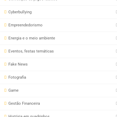
Cyberbullying
Empreendedorismo
Energia e o meio ambiente
Call the modal with data-remodal-id="modal"
Eventos, festas temáticas
Fake News
Fotografia
Game
Gestão Financeira
História em quadrinhos