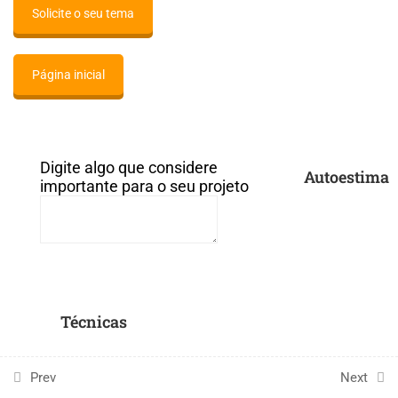
Solicite o seu tema
Auto estima e estética
Brinquedos e brincadeiras antigas
Página inicial
Cenário e equipamentos
Call the modal with data-remodal-id="modal"
Cidadania
Digite algo que considere
Autoestima
importante para o seu projeto
Cinema
Conhecer/ volta o Mundo
Confecção de jogos lúdicos
Técnicas
Culinária
Cultura Afro Brasileira
Prev
Next