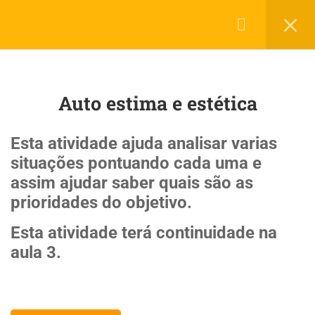
Login
45
Roda de Projetos
LerMais Todos Direito Reservados 2019 © por
Infotech.
Auto estima e estética
Política de Privacidade
Termos de Uso
Planejamento para ingressar na
Universidade
Esta atividade ajuda analisar varias
20 Minutes
situações pontuando cada uma e
assim ajudar saber quais são as
Alimentação
prioridades do objetivo.
Alimentação e cura pelas plantas
Esta atividade terá continuidade na
aula 3.
Artes
Atividade física e saúde