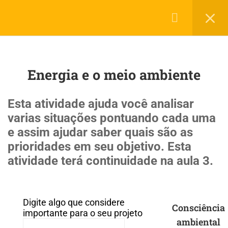
Login
45
Roda de Projetos
LerMais Todos Direito Reservados 2019 © por
Infotech.
Energia e o meio ambiente
Política de Privacidade
Termos de Uso
Planejamento para ingressar na
Universidade
Esta atividade ajuda você analisar
20 Minutes
varias situações pontuando cada uma
e assim ajudar saber quais são as
Alimentação
prioridades em seu objetivo. Esta
atividade terá continuidade na aula 3.
Alimentação e cura pelas plantas
Artes
Digite algo que considere
Consciência
importante para o seu projeto
Atividade física e saúde
ambiental