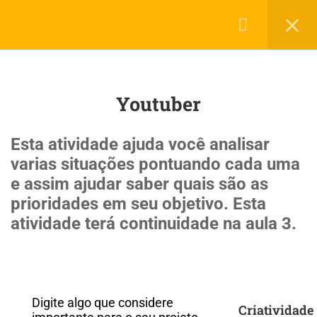
Login
45
Roda de Projetos
LerMais Todos Direito Reservados 2019 © por
Infotech.
Youtuber
Política de Privacidade
Termos de Uso
Planejamento para ingressar na
Universidade
Esta atividade ajuda você analisar
20 Minutes
varias situações pontuando cada uma
e assim ajudar saber quais são as
Alimentação
prioridades em seu objetivo. Esta
atividade terá continuidade na aula 3.
Alimentação e cura pelas plantas
Artes
Atividade física e saúde
Digite algo que considere
Criatividade