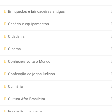
Brinquedos e brincadeiras antigas
Cenário e equipamentos
Cidadania
Call the modal with data-remodal-id="modal"
Cinema
Conhecer/ volta o Mundo
Confecção de jogos lúdicos
Culinária
Cultura Afro Brasileira
Educação financeira