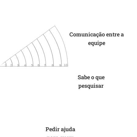
Comunicação entre a
equipe
10
6
9
4
2 
3
5
8
7
1
Sabe o que
pesquisar
Pedir ajuda