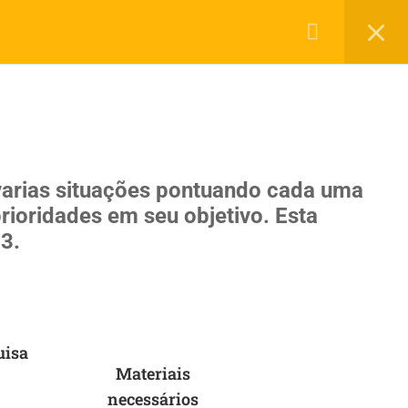
RIAIS
DEPOIMENTOS
FALE CONOSCO
Política de Privacidade
Termos de Uso
 varias situações pontuando cada uma
rioridades em seu objetivo. Esta
 3.
uisa
Materiais
necessários